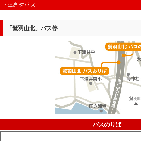
下電高速バス
「鷲羽山北」バス停
バスのりば