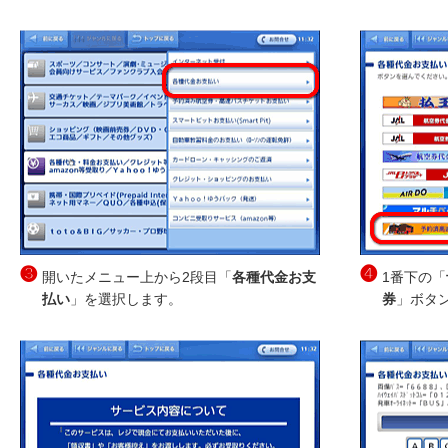
❸
❹
開いたメニュー上から2段目「
各種代金お支
1番下の「
払い
」を選択します。
券
」ボタ