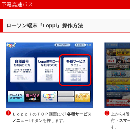
下電高速バス
ローソン端末『Loppi』操作方法
❶
❷
ＬｏｐｐｉのＴＯＰ画面にて｢
各種サービス
上から4段
メニュー
｣ボタンを押します。
付・スマ
す。