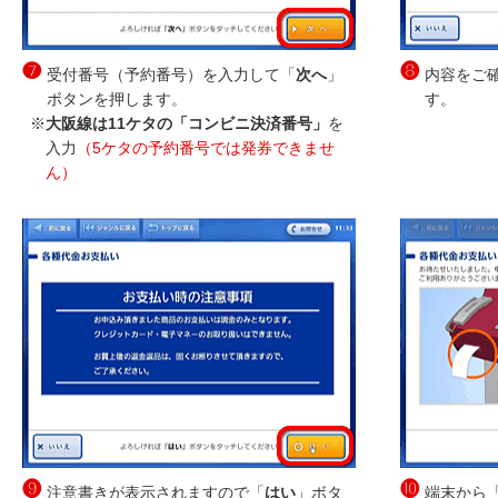
❼
❽
受付番号（予約番号）を入力して「
次へ
」
内容をご
ボタンを押します。
す。
※
大阪線は11ケタの「コンビニ決済番号」
を
入力
（5ケタの予約番号では発券できませ
ん）
❾
❿
注意書きが表示されますので「
はい
」ボタ
端末から