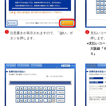
❺
❻
注意書きが表示されますので、「
はい
」ボ
支払いコ
タンを押します。
押します
●支払いコー
大阪線『
Ｓ』