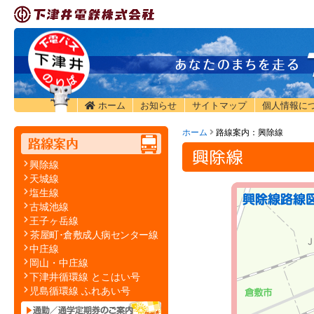
ホーム
お知らせ
サイトマップ
個人情報に
ホーム
路線案内：興除線
興除線
興除線
天城線
塩生線
古城池線
王子ヶ岳線
茶屋町･倉敷成人病センター線
中庄線
岡山・中庄線
下津井循環線 とこはい号
児島循環線 ふれあい号