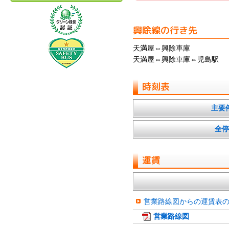
興除線の行き先
天満屋⇔興除車庫
天満屋⇔興除車庫⇔児島駅
時刻表
主要
全停
運賃
営業路線図からの運賃表
営業路線図