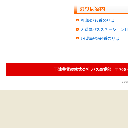
のりば案内
岡山駅前5番のりば
天満屋バスステーション1
JR児島駅前4番のりば
下津井電鉄株式会社 バス事業部 〒700-0923 
© S