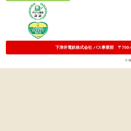
下津井電鉄株式会社 バス事業部 〒700-0923 
© S