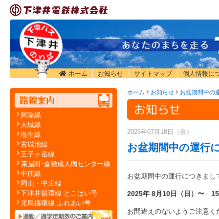
ホーム
お知らせ
サイトマップ
個人情報に
ホーム
お知らせ
お盆期間中の
お知らせ
興除線
天城線
2025年07月18日（金）
塩生線
古城池線
お盆期間中の運行
王子ヶ岳線
茶屋町･倉敷成人病センター線
中庄線
お盆期間中の運行につきまし
岡山・中庄線
下津井循環線 とこはい号
2025年 8月10日（日
）〜 1
児島循環線 ふれあい号
お間違えのないようご注意く