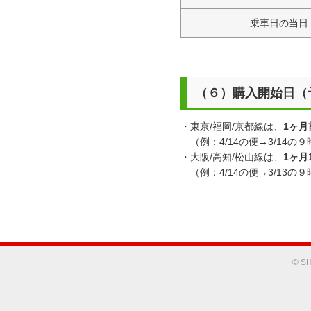
乗車日の当日
（６）購入開始日（
・東京/福岡/京都線は、
1ヶ月
（例：4/14の便→3/14の
・大阪/高知/松山線は、
1ヶ月
（例：4/14の便→3/13の
© SH