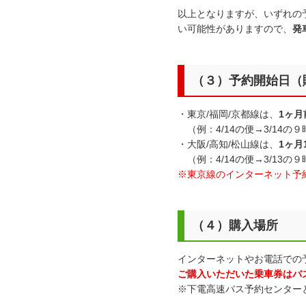
以上となりますが、いずれの
い可能性がありますので、
発
（３）予約開始日（
・東京/福岡/京都線は、
1ヶ月
（例：4/14の便→3/14の
・大阪/高知/松山線は、
1ヶ月
（例：4/14の便→3/13の
※東京線のインターネット予
（４）購入場所
インターネットやお電話での
ご購入いただいた乗車券はバ
※下電高速バス予約センター