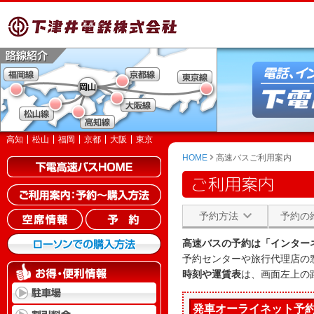
高知
松山
福岡
京都
大阪
東京
HOME
高速バスご利用案内
ご利用案内
予約方法
予約の
高速バスの予約は「インター
予約センターや旅行代理店の
時刻や運賃表
は、画面左上の
発車オーライネット予