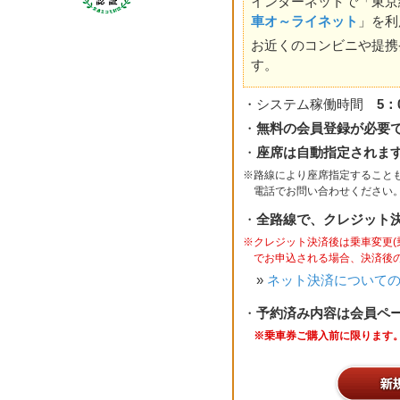
インターネットで「東京
車オ～ライネット
」を利
お近くのコンビニや提携
す。
・システム稼働時間
5：
・
無料の会員登録が必要
・
座席は自動指定されま
※路線により座席指定すること
電話でお問い合わせください。電話 
・
全路線で、クレジット
※クレジット決済後は乗車変更
でお申込される場合、決済後
»
ネット決済について
・
予約済み内容は会員ペ
※乗車券ご購入前に限ります