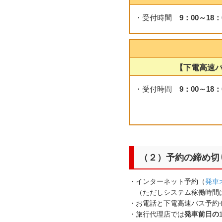
・受付時間
9：00～18
【下電高速
・受付時間
9：00～18：
（２）予約の締め切
・インターネット予約（
発車
（ただしシステム稼働時間は5
・お電話と下電高速バス予約セ
・旅行代理店では
発車前日の