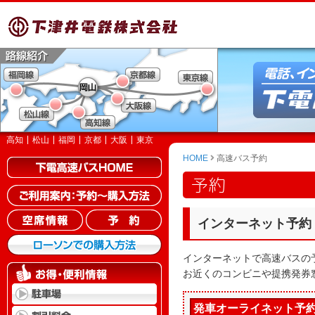
高知
松山
福岡
京都
大阪
東京
HOME
高速バス予約
予約
インターネット予約
インターネットで高速バスの
お近くのコンビニや提携発券
発車オーライネット予