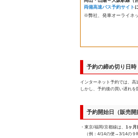
岡山・山陽～大阪駅線（
両備高速バス予約サイト
※弊社、発車オーライネ
予約の締め切り日時
インターネット予約では、高
しかし、予約後の買い遅れを
予約開始日（販売開
・東京/福岡/京都線は、
1ヶ月
（例：4/14の便→3/14の