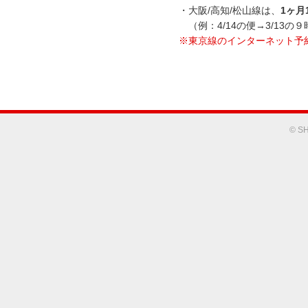
・大阪/高知/松山線は、
1ヶ月
（例：4/14の便→3/13の
※東京線のインターネット予
© SH