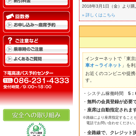
2018年3月1日（金）よ
» 詳しくはこちら
インターネットで「東京
車オ～ライネット
」を利
お近くのコンビニや提携
す。
・システム稼働時間
5：
・
無料の会員登録が必要
・
座席は自動指定されま
※路線により座席指定すること
電話でお問い合わせください。電話 
・
全路線で、クレジット