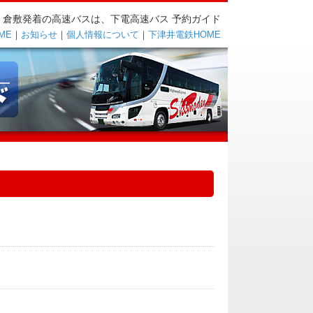
・倉敷発着の高速バスは、下電高速バス 予約ガイド
ME
｜
お知らせ
｜
個人情報について
｜
下津井電鉄HOME