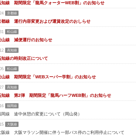
高知線 期間限定「龍馬クォーターWEB割」のお知らせ
24
京都線
京都線 運行内容変更および運賃改定のおしらせ
31
松山線
松山線 減便運行のお知らせ
12
高知線
高知線の時刻改正について
05
松山線
松山線 期間限定「WEBスーパー学割」のお知らせ
27
高知線
高知線 第2弾 期間限定「龍馬ハーフWEB割」のお知らせ
16
福岡線
福岡線 途中休憩の変更について（岡山発）
15
大阪線
大阪線 大阪マラソン開催に伴う一部バス停のご利用停止について