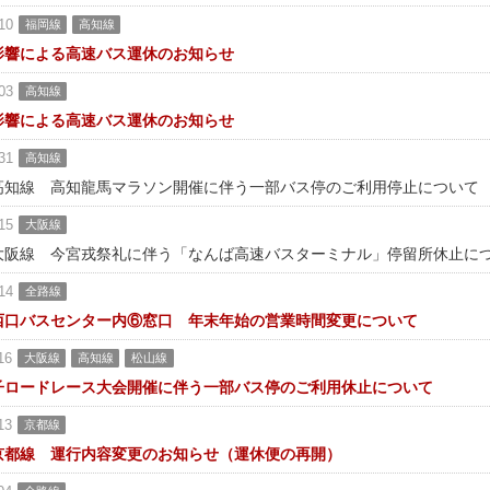
10
福岡線
高知線
影響による高速バス運休のお知らせ
03
高知線
影響による高速バス運休のお知らせ
31
高知線
高知線 高知龍馬マラソン開催に伴う一部バス停のご利用停止について
15
大阪線
大阪線 今宮戎祭礼に伴う「なんば高速バスターミナル」停留所休止に
14
全路線
西口バスセンター内⑥窓口 年末年始の営業時間変更について
16
大阪線
高知線
松山線
子ロードレース大会開催に伴う一部バス停のご利用休止について
13
京都線
京都線 運行内容変更のお知らせ（運休便の再開）