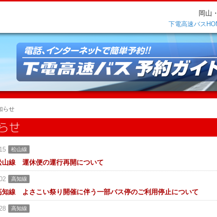
岡山
下電高速バスHO
知らせ
らせ
15
松山線
松山線 運休便の運行再開について
02
高知線
高知線 よさこい祭り開催に伴う一部バス停のご利用停止について
28
高知線