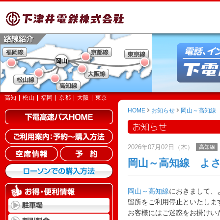
高知
松山
福岡
京都
大阪
東京
HOME
お知らせ
岡山～高知線
お知らせ
2026年07月02日（木）
高知線
岡山～高知線 よ
岡山～高知線
におきまして、
留所をご利用停止といたしま
お客様にはご迷惑をお掛けい