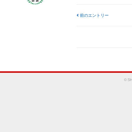
前のエントリー
© SH