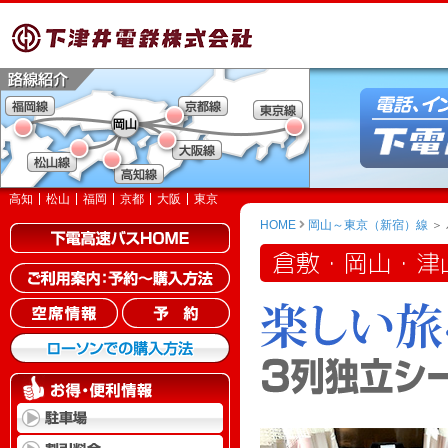
高知
松山
福岡
京都
大阪
東京
HOME
岡山～東京（新宿）線
＞
倉敷・岡山・津