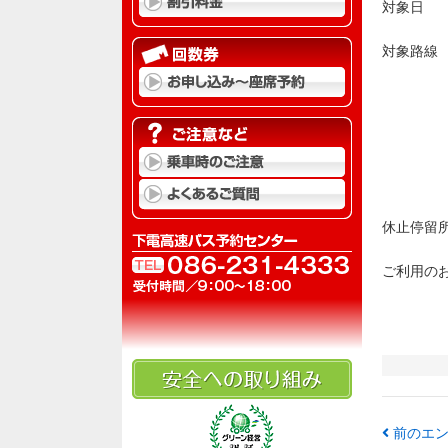
対象日 
対象路
・
岡山駅西
岡山駅
・
なんば高
休止停留
ご利用の
前のエン