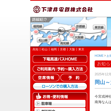
高知
松山
福岡
京都
大阪
東京
HOME
お
お知ら
2025年1
岡山～
今宮戎神
南海なん