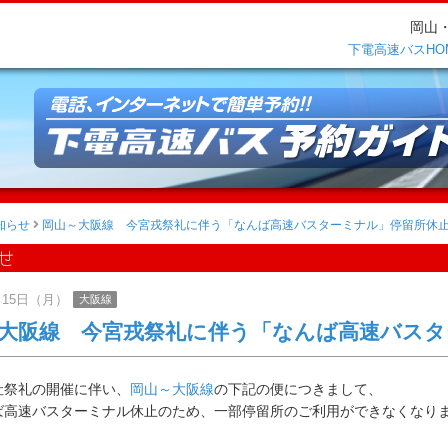
岡山
下電高速バスHO
知らせ
岡山～大阪線 今宮戎祭礼に伴う「なんば高速バスターミナル」停留所休
せ
2月15日（月）
大阪線
大阪線 今宮戎祭礼に伴う「なんば高速バスタ
社祭礼の開催に伴い、
岡山～大阪線
の下記の便につきまして、
ば高速バスターミナル休止のため、一部停留所のご利用ができなくなり