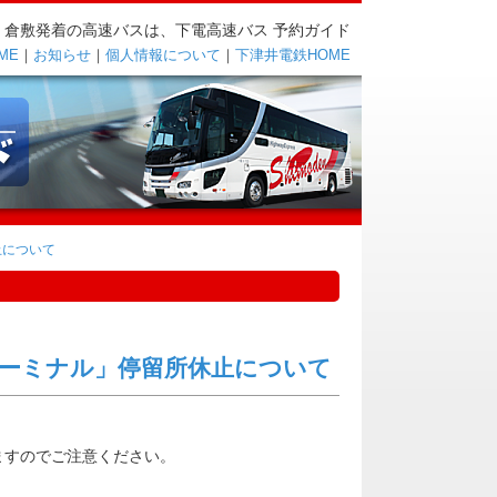
・倉敷発着の高速バスは、下電高速バス 予約ガイド
ME
｜
お知らせ
｜
個人情報について
｜
下津井電鉄HOME
止について
ーミナル」停留所休止について
ますのでご注意ください。